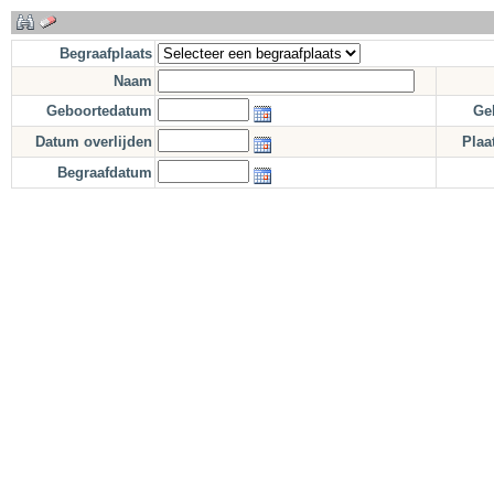
Begraafplaats
Naam
Geboortedatum
Ge
Datum overlijden
Plaa
Begraafdatum